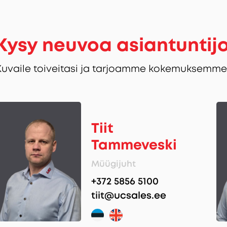
Kysy neuvoa asiantuntij
Kuvaile toiveitasi ja tarjoamme kokemuksemme 
Tiit
Tammeveski
Müügijuht
+372 5856 5100
tiit@ucsales.ee