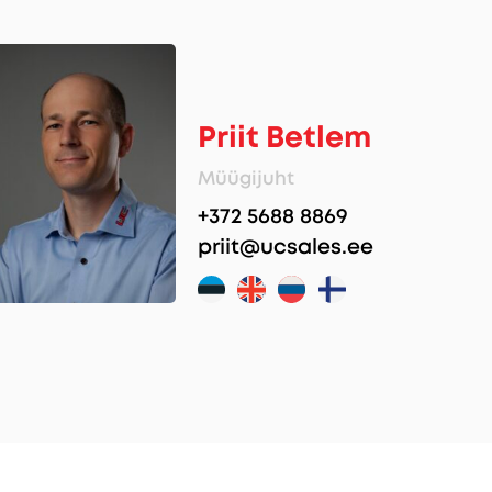
Priit Betlem
Müügijuht
+372 5688 8869
priit@ucsales.ee