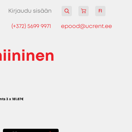
Kirjaudu sisään
FI
(+372) 5699 9971
epood@ucrent.ee
iininen
nts 3 x
181.87
€