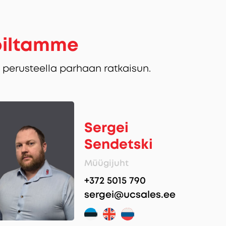
oiltamme
perusteella parhaan ratkaisun.
Sergei
Sendetski
Müügijuht
+372 5015 790
sergei@ucsales.ee