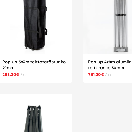
Pop up 3x3m telttateräsrunko
Pop up 4x8m alumiin
29mm
telttirunko 50mm
285.20€
781.20€
/ tk
/ tk