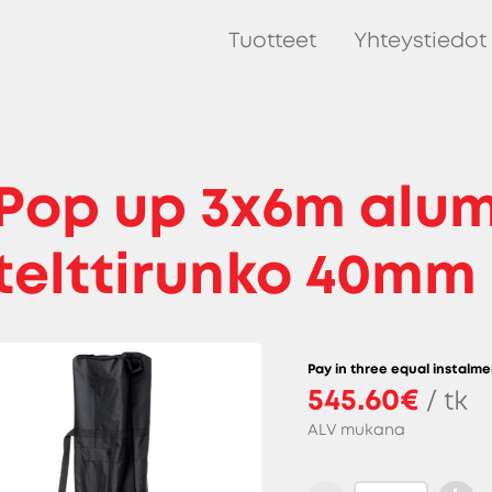
Tuotteet
Yhteystiedot
Pop up 3x6m alum
telttirunko 40mm
Pay in three equal instalme
545.60€
/ tk
ALV mukana