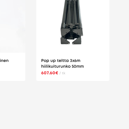
inen
Pop up teltta 3x6m
hiilikuiturunko 50mm
607.60€
/ tk