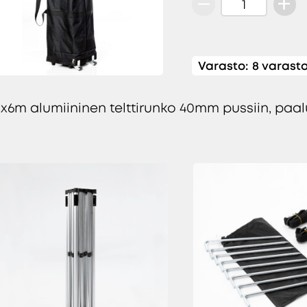
Pop
up
3x6m
alumiininen
Varasto:
8 varast
telttirunko
40mm
3x6m alumiininen telttirunko 40mm pussiin, paalu
määrä