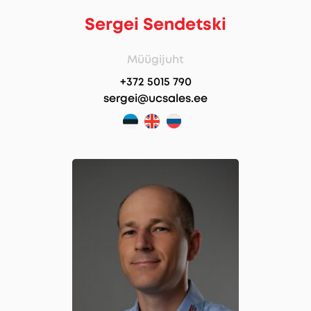
Sergei Sendetski
Müügijuht
+372 5015 790
sergei@ucsales.ee