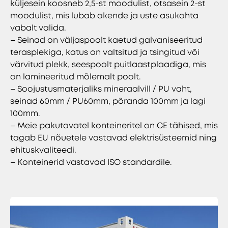
küljesein koosneb 2,5-st moodulist, otsasein 2-st
moodulist, mis lubab akende ja uste asukohta
vabalt valida.
– Seinad on väljaspoolt kaetud galvaniseeritud
terasplekiga, katus on valtsitud ja tsingitud või
värvitud plekk, seespoolt puitlaastplaadiga, mis
on lamineeritud mõlemalt poolt.
– Soojustusmaterjaliks mineraalvill / PU vaht,
seinad 60mm / PU60mm, põranda 100mm ja lagi
100mm.
– Meie pakutavatel konteineritel on CE tähised, mis
tagab EU nõuetele vastavad elektrisüsteemid ning
ehituskvaliteedi.
– Konteinerid vastavad ISO standardile.