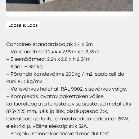
Laoseis:
Laos
Containex standardsoojak 2,4 x 3m
– Välismõõtmed 2,44 x 2,99m x h 2,59m.
– Sisemõõtmed: 2,24 x 2,8 x h 2,34m.
– Kaal: ~1350kg
– Põranda kandevõime 200kg / m2, saab tellida
kuni 800kg/m2.
– Välisvärvus helehall RAL 9002, sisevärvus valge.
– Komplektis: avatav pakettaken välise
kaitserulooga ja lukustatav soojustatud metalluks
875×2125 mm, lukk ja link, pistikupesad 3tk,
laevalgusti ja lüliti, termostaadiga radiaator 2KW,
elektrikilp, väline elektripistik 32A.
– Soojaku seinad koosnevad moodulitest,