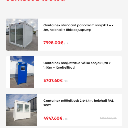
Containex standard panoraam soojak 2.4 x
3m, helehall + õhksoojuspump
7998.00€
/ tk
Containex soojustatud väike soojak 1,20 x
1,40m – järeltellitav!
3707.60€
/ tk
Containex müügikiosk 2,4×1,4m, helehall RAL
9002
4947.60€
5580.00€ / tk
/ tk