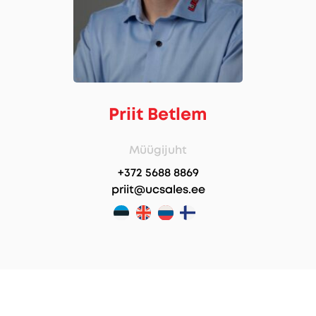
Priit Betlem
Müügijuht
+372 5688 8869
priit@ucsales.ee