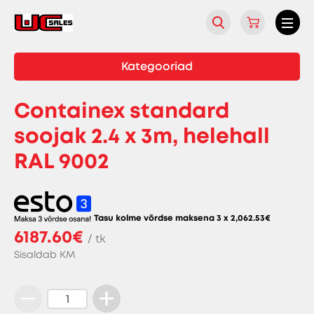
Kategooriad
Containex standard
soojak 2.4 x 3m, helehall
RAL 9002
Tasu kolme võrdse maksena 3 x
2,062.53
€
6187.60€
/ tk
Sisaldab KM
Containex
standard