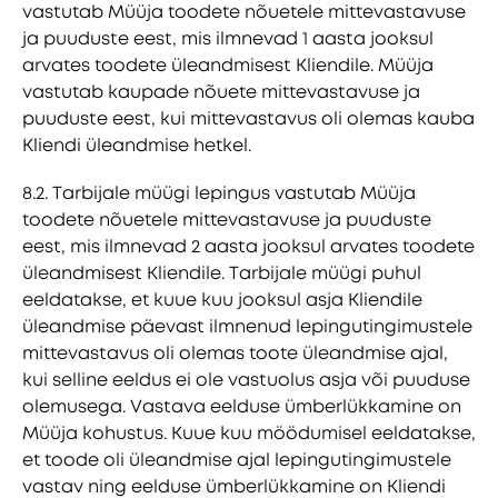
vastutab Müüja toodete nõuetele mittevastavuse
ja puuduste eest, mis ilmnevad 1 aasta jooksul
arvates toodete üleandmisest Kliendile. Müüja
vastutab kaupade nõuete mittevastavuse ja
puuduste eest, kui mittevastavus oli olemas kauba
Kliendi üleandmise hetkel.
8.2. Tarbijale müügi lepingus vastutab Müüja
toodete nõuetele mittevastavuse ja puuduste
eest, mis ilmnevad 2 aasta jooksul arvates toodete
üleandmisest Kliendile. Tarbijale müügi puhul
eeldatakse, et kuue kuu jooksul asja Kliendile
üleandmise päevast ilmnenud lepingutingimustele
mittevastavus oli olemas toote üleandmise ajal,
kui selline eeldus ei ole vastuolus asja või puuduse
olemusega. Vastava eelduse ümberlükkamine on
Müüja kohustus. Kuue kuu möödumisel eeldatakse,
et toode oli üleandmise ajal lepingutingimustele
vastav ning eelduse ümberlükkamine on Kliendi