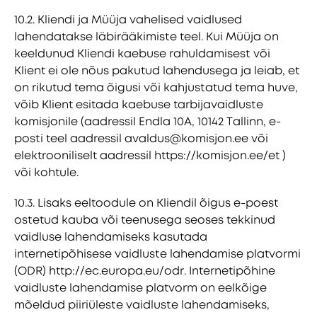
10.2. Kliendi ja Müüja vahelised vaidlused
lahendatakse läbirääkimiste teel. Kui Müüja on
keeldunud Kliendi kaebuse rahuldamisest või
Klient ei ole nõus pakutud lahendusega ja leiab, et
on rikutud tema õigusi või kahjustatud tema huve,
võib Klient esitada kaebuse tarbijavaidluste
komisjonile (aadressil Endla 10A, 10142 Tallinn, e-
posti teel aadressil avaldus@komisjon.ee või
elektrooniliselt aadressil https://komisjon.ee/et )
või kohtule.
10.3. Lisaks eeltoodule on Kliendil õigus e-poest
ostetud kauba või teenusega seoses tekkinud
vaidluse lahendamiseks kasutada
internetipõhisese vaidluste lahendamise platvormi
(ODR) http://ec.europa.eu/odr. Internetipõhine
vaidluste lahendamise platvorm on eelkõige
mõeldud piiriüleste vaidluste lahendamiseks,