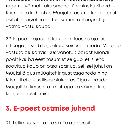
tegema võimalikuks omandi ülemineku Kliendile,
Klient aga kohustub Müüjale tasuma kauba eest
esitatud arvel näidatud summ tähtaegselt ja
võtma vastu kauba.
2.3. E-poes kajastub kaupade laoseis ajalise
nihkega ja võib tegelikust seisust erineda. Müüja ei
vastuta olukorras, kus vahetult pärast Kliendi
poolt kauba eest tasumist selgub, et Kliendi
soovitud kaup on otsa saanud. Sellisel juhul on
Müüjal õigus müügitehingust taganeda ning
Kliendil ei ole sellises olukorras õigust nõuda
Müüjalt tellimuse täitmist ega ka võimalikke
kahjude hüvitamist.
3. E-poest ostmise juhend
3.1. Tellimusi võetakse vastu aadressil