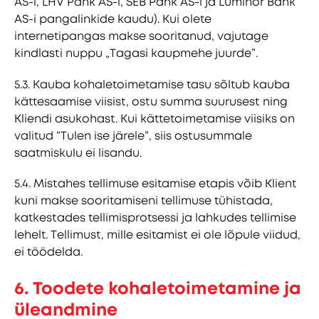
AS-i, LHV Pank AS-i, SEB Pank AS-i ja Luminor Bank
AS-i pangalinkide kaudu). Kui olete
internetipangas makse sooritanud, vajutage
kindlasti nuppu „Tagasi kaupmehe juurde”.
5.3. Kauba kohaletoimetamise tasu sõltub kauba
kättesaamise viisist, ostu summa suurusest ning
Kliendi asukohast. Kui kättetoimetamise viisiks on
valitud “Tulen ise järele”, siis ostusummale
saatmiskulu ei lisandu.
5.4. Mistahes tellimuse esitamise etapis võib Klient
kuni makse sooritamiseni tellimuse tühistada,
katkestades tellimisprotsessi ja lahkudes tellimise
lehelt. Tellimust, mille esitamist ei ole lõpule viidud,
ei töödelda.
6. Toodete kohaletoimetamine ja
üleandmine