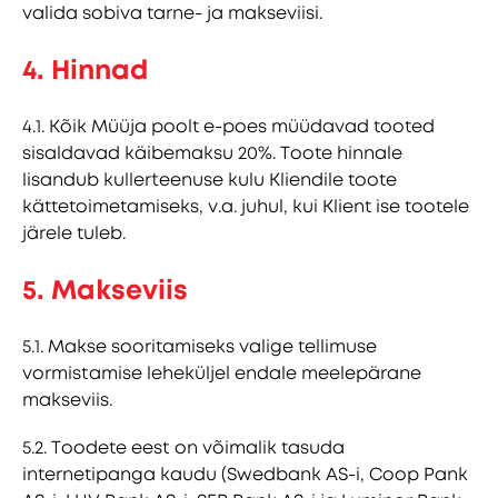
valida sobiva tarne- ja makseviisi.
4. Hinnad
4.1. Kõik Müüja poolt e-poes müüdavad tooted
sisaldavad käibemaksu 20%. Toote hinnale
lisandub kullerteenuse kulu Kliendile toote
kättetoimetamiseks, v.a. juhul, kui Klient ise tootele
järele tuleb.
5. Makseviis
5.1. Makse sooritamiseks valige tellimuse
vormistamise leheküljel endale meelepärane
makseviis.
5.2. Toodete eest on võimalik tasuda
internetipanga kaudu (Swedbank AS-i, Coop Pank