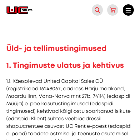
Üld- ja tellimustingimused
1. Tingimuste ulatus ja kehtivus
1.1. Käesolevad United Capital Sales OÜ
(registrikood 16248067, aadress Harju maakond,
Maardu linn, Vana-Narva mnt 27b, 74114) (edaspidi
Müüja) e-poe kasutustingimused (edaspidi
tingimused) kehtivad kõigi ostu sooritanud isikute
(edaspidi Klient) suhtes veebiaadressil
shop.ucrent.ee asuvast UC Rent e-poest (edaspidi
e-pood) toodete ostmisel ja teenuste osutamisel