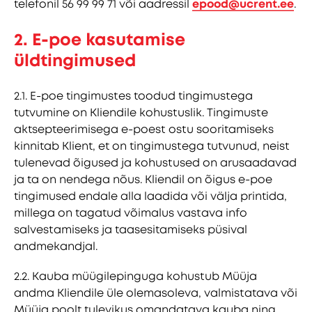
telefonil 56 99 99 71 või aadressil
epood@ucrent.ee
.
2. E-poe kasutamise
üldtingimused
2.1. E-poe tingimustes toodud tingimustega
tutvumine on Kliendile kohustuslik. Tingimuste
aktsepteerimisega e-poest ostu sooritamiseks
kinnitab Klient, et on tingimustega tutvunud, neist
tulenevad õigused ja kohustused on arusaadavad
ja ta on nendega nõus. Kliendil on õigus e-poe
tingimused endale alla laadida või välja printida,
millega on tagatud võimalus vastava info
salvestamiseks ja taasesitamiseks püsival
andmekandjal.
2.2. Kauba müügilepinguga kohustub Müüja
andma Kliendile üle olemasoleva, valmistatava või
Müüja poolt tulevikus omandatava kauba ning