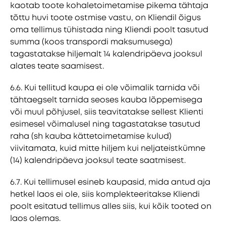
kaotab toote kohaletoimetamise pikema tähtaja
tõttu huvi toote ostmise vastu, on Kliendil õigus
oma tellimus tühistada ning Kliendi poolt tasutud
summa (koos transpordi maksumusega)
tagastatakse hiljemalt 14 kalendripäeva jooksul
alates teate saamisest.
6.6. Kui tellitud kaupa ei ole võimalik tarnida või
tähtaegselt tarnida seoses kauba lõppemisega
või muul põhjusel, siis teavitatakse sellest Klienti
esimesel võimalusel ning tagastatakse tasutud
raha (sh kauba kättetoimetamise kulud)
viivitamata, kuid mitte hiljem kui neljateistkümne
(14) kalendripäeva jooksul teate saatmisest.
6.7. Kui tellimusel esineb kaupasid, mida antud aja
hetkel laos ei ole, siis komplekteeritakse Kliendi
poolt esitatud tellimus alles siis, kui kõik tooted on
laos olemas.