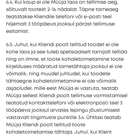
6.4. Kui kaup ei ole Müüja laos on tellimise aeg,
sõltuvalt tootest 2-16 nädalat. Täpne tarneaeg
teatatakse Kliendile telefoni või e-posti teel
hiljemalt 3 tööpäeva jooksul pärast tellimuse
esitamist.
6.5. Juhul, kui Kliendi poolt tellitud toodet ei ole
kohe laos ja see tuleb spetsiaalselt tarnijalt tellida
ning on ilmne, et toote kohaletoimetamine toote
kirjelduses määratud tarnetähtaja jooksul ei ole
võimalik, ning muudel juhtudel, kui toodete
tähtaegne kohaletoimetamine ei ole võimalik
asjaoludel, mille eest Müüja ei vastuta, teatab
Müüja sellest Kliendi poolt tellimuse vormistamisel
teatatud kontakttelefoni või elektronposti teel 3
tööpäeva jooksul arvates lepingu jõustumisest
vastavalt tingimuste punktile 3.4. Ühtlasi teatab
Müüja Kliendi poolt tellitud toote
kohaletoimetamise tähtaja. Juhul, kui Klient