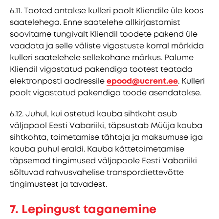
6.11. Tooted antakse kulleri poolt Kliendile üle koos
saatelehega. Enne saatelehe allkirjastamist
soovitame tungivalt Kliendil toodete pakend üle
vaadata ja selle väliste vigastuste korral märkida
kulleri saatelehele sellekohane märkus. Palume
Kliendil vigastatud pakendiga tootest teatada
elektronposti aadressile
epood@ucrent.ee
. Kulleri
poolt vigastatud pakendiga toode asendatakse.
6.12. Juhul, kui ostetud kauba sihtkoht asub
väljapool Eesti Vabariiki, täpsustab Müüja kauba
sihtkohta, toimetamise tähtaja ja maksumuse iga
kauba puhul eraldi. Kauba kättetoimetamise
täpsemad tingimused väljapoole Eesti Vabariiki
sõltuvad rahvusvahelise transpordiettevõtte
tingimustest ja tavadest.
7. Lepingust taganemine