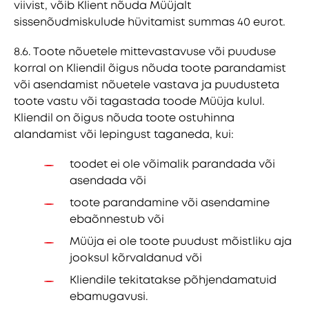
viivist, võib Klient nõuda Müüjalt
sissenõudmiskulude hüvitamist summas 40 eurot.
8.6. Toote nõuetele mittevastavuse või puuduse
korral on Kliendil õigus nõuda toote parandamist
või asendamist nõuetele vastava ja puudusteta
toote vastu või tagastada toode Müüja kulul.
Kliendil on õigus nõuda toote ostuhinna
alandamist või lepingust taganeda, kui:
toodet ei ole võimalik parandada või
asendada või
toote parandamine või asendamine
ebaõnnestub või
Müüja ei ole toote puudust mõistliku aja
jooksul kõrvaldanud või
Kliendile tekitatakse põhjendamatuid
ebamugavusi.