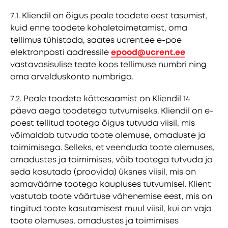
7.1. Kliendil on õigus peale toodete eest tasumist,
kuid enne toodete kohaletoimetamist, oma
tellimus tühistada, saates ucrent.ee e-poe
elektronposti aadressile
epood@ucrent.ee
vastavasisulise teate koos tellimuse numbri ning
oma arvelduskonto numbriga.
7.2. Peale toodete kättesaamist on Kliendil 14
päeva aega toodetega tutvumiseks. Kliendil on e-
poest tellitud tootega õigus tutvuda viisil, mis
võimaldab tutvuda toote olemuse, omaduste ja
toimimisega. Selleks, et veenduda toote olemuses,
omadustes ja toimimises, võib tootega tutvuda ja
seda kasutada (proovida) üksnes viisil, mis on
samaväärne tootega kaupluses tutvumisel. Klient
vastutab toote väärtuse vähenemise eest, mis on
tingitud toote kasutamisest muul viisil, kui on vaja
toote olemuses, omadustes ja toimimises