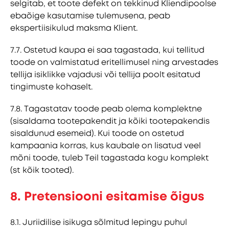
selgitab, et toote defekt on tekkinud Kliendipoolse
ebaõige kasutamise tulemusena, peab
ekspertiisikulud maksma Klient.
7.7. Ostetud kaupa ei saa tagastada, kui tellitud
toode on valmistatud eritellimusel ning arvestades
tellija isiklikke vajadusi või tellija poolt esitatud
tingimuste kohaselt.
7.8. Tagastatav toode peab olema komplektne
(sisaldama tootepakendit ja kõiki tootepakendis
sisaldunud esemeid). Kui toode on ostetud
kampaania korras, kus kaubale on lisatud veel
mõni toode, tuleb Teil tagastada kogu komplekt
(st kõik tooted).
8. Pretensiooni esitamise õigus
8.1. Juriidilise isikuga sõlmitud lepingu puhul