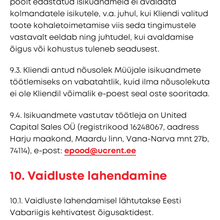
poolt edastatud isikuandmeid ei avaldata
kolmandatele isikutele, v.a. juhul, kui Kliendi valitud
toote kohaletoimetamise viis seda tingimustele
vastavalt eeldab ning juhtudel, kui avaldamise
õigus või kohustus tuleneb seadusest.
9.3. Kliendi antud nõusolek Müüjale isikuandmete
töötlemiseks on vabatahtlik, kuid ilma nõusolekuta
ei ole Kliendil võimalik e-poest seal oste sooritada.
9.4. Isikuandmete vastutav töötleja on United
Capital Sales OÜ (registrikood 16248067, aadress
Harju maakond, Maardu linn, Vana-Narva mnt 27b,
74114), e-post:
epood@ucrent.ee
10. Vaidluste lahendamine
10.1. Vaidluste lahendamisel lähtutakse Eesti
Vabariigis kehtivatest õigusaktidest.