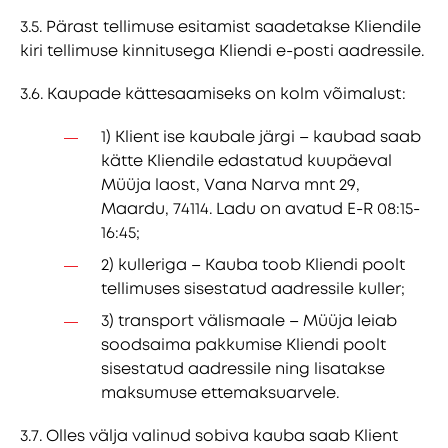
3.5. Pärast tellimuse esitamist saadetakse Kliendile
kiri tellimuse kinnitusega Kliendi e-posti aadressile.
3.6. Kaupade kättesaamiseks on kolm võimalust:
1) Klient ise kaubale järgi – kaubad saab
kätte Kliendile edastatud kuupäeval
Müüja laost, Vana Narva mnt 29,
Maardu, 74114. Ladu on avatud E-R 08:15-
16:45;
2) kulleriga – Kauba toob Kliendi poolt
tellimuses sisestatud aadressile kuller;
3) transport välismaale – Müüja leiab
soodsaima pakkumise Kliendi poolt
sisestatud aadressile ning lisatakse
maksumuse ettemaksuarvele.
3.7. Olles välja valinud sobiva kauba saab Klient