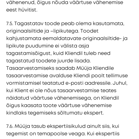
vähenenud, õigus nõuda väärtuse vähenemise
eest hüvitist.
7.5. Tagastatav toode peab olema kasutamata,
originaalsiltide ja –lipikutega. Toodet
kahjustamata eemaldatavate originaalsiltide- ja
lipikute puudumine ei välista asja
tagastamisõigust, kuid Kliendil tuleb need
tagastatud toodete juurde lisada.
Tasaarvestamiseks saadab Müüja Kliendile
tasaarvestamise avalduse Kliendi poolt tellimuse
vormistamisel teatatud e-posti aadressile. Juhul,
kui Klient ei ole nõus tasaarvestamise teates
näidatud väärtuse vähenemisega, on Kliendil
õigus kaasata toote väärtuse vähenemise
kindlaks tegemiseks sõltumatu ekspert.
7.6. Müüja tasub ekspertiisikulud ainult siis, kui
tegemist on temapoolse veaga. Kui ekspertiis