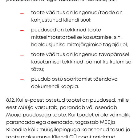
toote väärtus on langenud/toode on
kahjustunud kliendi süül;
puudused on tekkinud toote
mittesihtotstarbelise kasutamise, s.h.
hooldusjuhise mittejärgimise tagajärjel;
toote väärtus on langenud tavapärasel
kasutamisel tekkinud loomuliku kulumise
tõttu;
puudub ostu sooritamist tõendava
dokumendi koopia.
8.12. Kui e-poest ostetud tootel on puudused, mille
eest Müüja vastutab, parandab või asendab
Müüja puudusega toote. Kui toodet ei ole võimalik
parandada ega asendada, tagastab Müüja
Kliendile kõik müügilepinguga kaasnenud tasud ja
toote maksumuse Kliendi OÜ poolt näidatud