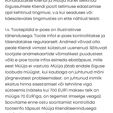
kohaldatakse Kliendi ja Müüja vahel tekkinud
õigussuhtele Kliendi poolt tellimuse edastamise
ajal kehtinud tingimusi, v.a kui seaduses või
käesolevates tingimustes on ette nähtud teisiti.
1.4. Tootepildid e-poes on illustratiivse
tähendusega. Toote infot e-poes kontrollitakse ja
täiendatakse regulaarselt. Andmed võivad olla
peale Kliendi viimast külastust uuenenud. Sõltuvalt
tootjate andmekaartide võimalikest puudustest
võib e-poe toote infos esineda ebatäpsusi, mille
eest Müüja ei vastuta. Müüja jätab endale õiguse
loobuda müügist, kui kaubaga on juhtunud mõni
järgnevatest probleemidest: on juhtunud inimlik
eksitus hinna sisestamisel või tehniline viga
süsteemis (näiteks kui 700 EUR’i maksev telk on
müügis 70 EUR’iga, on tegemist ilmselge veaga).
Soovitame enne ostu sooritamist kontrollida
tooteinfo täpsust Müüja Klienditeenindusega