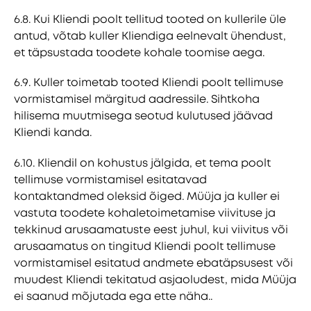
6.8. Kui Kliendi poolt tellitud tooted on kullerile üle
antud, võtab kuller Kliendiga eelnevalt ühendust,
et täpsustada toodete kohale toomise aega.
6.9. Kuller toimetab tooted Kliendi poolt tellimuse
vormistamisel märgitud aadressile. Sihtkoha
hilisema muutmisega seotud kulutused jäävad
Kliendi kanda.
6.10. Kliendil on kohustus jälgida, et tema poolt
tellimuse vormistamisel esitatavad
kontaktandmed oleksid õiged. Müüja ja kuller ei
vastuta toodete kohaletoimetamise viivituse ja
tekkinud arusaamatuste eest juhul, kui viivitus või
arusaamatus on tingitud Kliendi poolt tellimuse
vormistamisel esitatud andmete ebatäpsusest või
muudest Kliendi tekitatud asjaoludest, mida Müüja
ei saanud mõjutada ega ette näha..