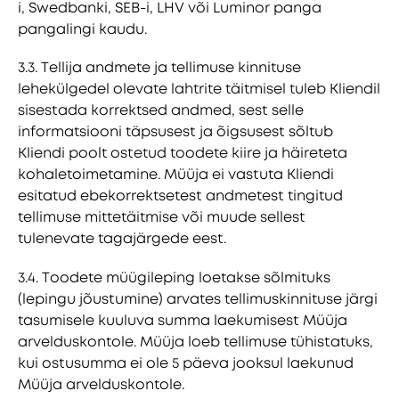
i, Swedbanki, SEB-i, LHV või Luminor panga
pangalingi kaudu.
3.3. Tellija andmete ja tellimuse kinnituse
lehekülgedel olevate lahtrite täitmisel tuleb Kliendil
sisestada korrektsed andmed, sest selle
informatsiooni täpsusest ja õigsusest sõltub
Kliendi poolt ostetud toodete kiire ja häireteta
kohaletoimetamine. Müüja ei vastuta Kliendi
esitatud ebekorrektsetest andmetest tingitud
tellimuse mittetäitmise või muude sellest
tulenevate tagajärgede eest.
3.4. Toodete müügileping loetakse sõlmituks
(lepingu jõustumine) arvates tellimuskinnituse järgi
tasumisele kuuluva summa laekumisest Müüja
arvelduskontole. Müüja loeb tellimuse tühistatuks,
kui ostusumma ei ole 5 päeva jooksul laekunud
Müüja arvelduskontole.