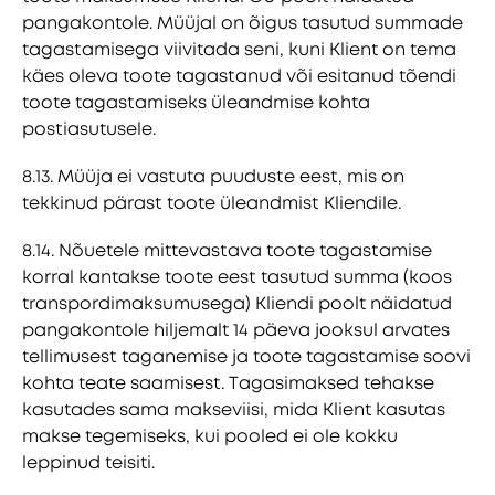
pangakontole. Müüjal on õigus tasutud summade
tagastamisega viivitada seni, kuni Klient on tema
käes oleva toote tagastanud või esitanud tõendi
toote tagastamiseks üleandmise kohta
postiasutusele.
8.13. Müüja ei vastuta puuduste eest, mis on
tekkinud pärast toote üleandmist Kliendile.
8.14. Nõuetele mittevastava toote tagastamise
korral kantakse toote eest tasutud summa (koos
transpordimaksumusega) Kliendi poolt näidatud
pangakontole hiljemalt 14 päeva jooksul arvates
tellimusest taganemise ja toote tagastamise soovi
kohta teate saamisest. Tagasimaksed tehakse
kasutades sama makseviisi, mida Klient kasutas
makse tegemiseks, kui pooled ei ole kokku
leppinud teisiti.