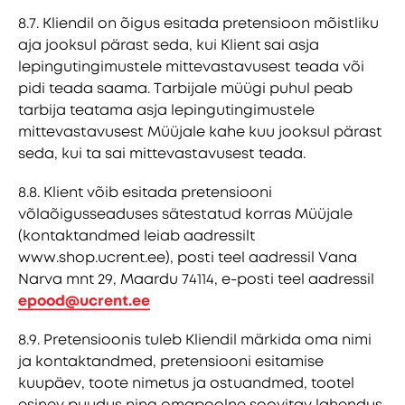
8.7. Kliendil on õigus esitada pretensioon mõistliku
aja jooksul pärast seda, kui Klient sai asja
lepingutingimustele mittevastavusest teada või
pidi teada saama. Tarbijale müügi puhul peab
tarbija teatama asja lepingutingimustele
mittevastavusest Müüjale kahe kuu jooksul pärast
seda, kui ta sai mittevastavusest teada.
8.8. Klient võib esitada pretensiooni
võlaõigusseaduses sätestatud korras Müüjale
(kontaktandmed leiab aadressilt
www.shop.ucrent.ee), posti teel aadressil Vana
Narva mnt 29, Maardu 74114, e-posti teel aadressil
epood@ucrent.ee
8.9. Pretensioonis tuleb Kliendil märkida oma nimi
ja kontaktandmed, pretensiooni esitamise
kuupäev, toote nimetus ja ostuandmed, tootel
esinev puudus ning omapoolne soovitav lahendus.