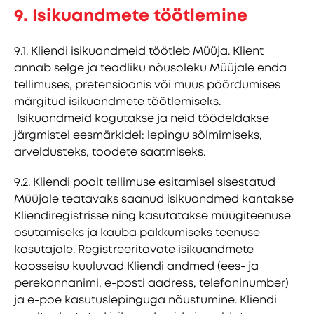
9. Isikuandmete töötlemine
9.1. Kliendi isikuandmeid töötleb Müüja. Klient
annab selge ja teadliku nõusoleku Müüjale enda
tellimuses, pretensioonis või muus pöördumises
märgitud isikuandmete töötlemiseks.
Isikuandmeid kogutakse ja neid töödeldakse
järgmistel eesmärkidel: lepingu sõlmimiseks,
arveldusteks, toodete saatmiseks.
9.2. Kliendi poolt tellimuse esitamisel sisestatud
Müüjale teatavaks saanud isikuandmed kantakse
Kliendiregistrisse ning kasutatakse müügiteenuse
osutamiseks ja kauba pakkumiseks teenuse
kasutajale. Registreeritavate isikuandmete
koosseisu kuuluvad Kliendi andmed (ees- ja
perekonnanimi, e-posti aadress, telefoninumber)
ja e-poe kasutuslepinguga nõustumine. Kliendi