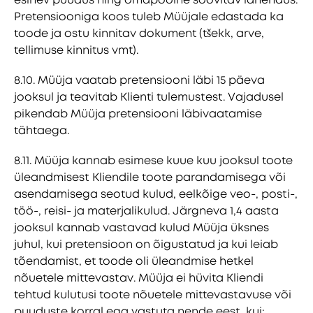
Pretensiooniga koos tuleb Müüjale edastada ka
toode ja ostu kinnitav dokument (tšekk, arve,
tellimuse kinnitus vmt).
8.10. Müüja vaatab pretensiooni läbi 15 päeva
jooksul ja teavitab Klienti tulemustest. Vajadusel
pikendab Müüja pretensiooni läbivaatamise
tähtaega.
8.11. Müüja kannab esimese kuue kuu jooksul toote
üleandmisest Kliendile toote parandamisega või
asendamisega seotud kulud, eelkõige veo-, posti-,
töö-, reisi- ja materjalikulud. Järgneva 1,4 aasta
jooksul kannab vastavad kulud Müüja üksnes
juhul, kui pretensioon on õigustatud ja kui leiab
tõendamist, et toode oli üleandmise hetkel
nõuetele mittevastav. Müüja ei hüvita Kliendi
tehtud kulutusi toote nõuetele mittevastavuse või
puuduste korral ega vastuta nende eest, kui: