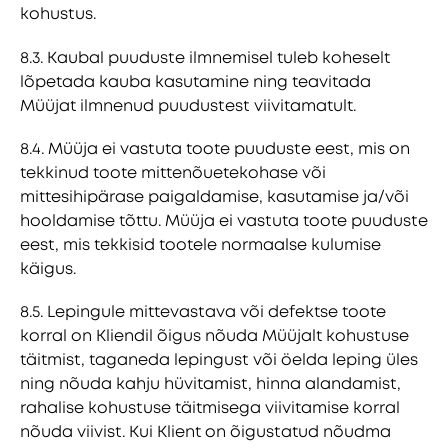
kohustus.
8.3. Kaubal puuduste ilmnemisel tuleb koheselt
lõpetada kauba kasutamine ning teavitada
Müüjat ilmnenud puudustest viivitamatult.
8.4. Müüja ei vastuta toote puuduste eest, mis on
tekkinud toote mittenõuetekohase või
mittesihipärase paigaldamise, kasutamise ja/või
hooldamise tõttu. Müüja ei vastuta toote puuduste
eest, mis tekkisid tootele normaalse kulumise
käigus.
8.5. Lepingule mittevastava või defektse toote
korral on Kliendil õigus nõuda Müüjalt kohustuse
täitmist, taganeda lepingust või öelda leping üles
ning nõuda kahju hüvitamist, hinna alandamist,
rahalise kohustuse täitmisega viivitamise korral
nõuda viivist. Kui Klient on õigustatud nõudma