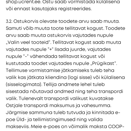
shop.ucrent.ee. Ostu saab vormistada külalisena
või ennast kasutajaks registreerides.
3.2. Ostukorvis olevate toodete arvu saab muuta.
Samuti võib muuta toote tellitavat kogust. Toodete
arvu saab muuta ostukorvis vajutades nupule
„Valin veel tooteid“. Tellitavat kogust saab muuta
vajutades nupule “+“ lisada juurde, vajutades
nupule “-“ vähendada tellitavat kogust või
kustutada toodet vajutades nupule „Prügikast“.
Tellimuse vormistamise jätkamiseks tuleb teha
valik kas jätkata kliendina (logi sisse) või külalisena
(sisselogimata). Tellija andmete lehel tuleb
sisestada nõutavad andmed ning teha transpordi
valik. Tulenevalt transpordi valikust kuvatakse
Ostjale transpordi maksumus ja vahesumma.
Järgmise sammuna tuleb tutvuda ja kinnitada e-
poe Üld- ja tellimistingimused ning valida
makseviis. Meie e-poes on võimalik maksta COOP-