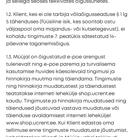
ja sellega seoses tekkivates õigussuhetes.
1.2. Klient, kes ei ole tarbija võlaõigusseaduse § 1 lg
5 tähenduses (füüsiline isik, kes sooritab ostu
väljaspool oma majandus- või kutsetegevust), ei
kohaldu tingimuste 7. peatükis sätestatud 14-
päevane taganemisõigus.
1.3. Müüjal on õigustatud e-poe arengust
tulenevalt ning e-poe parema ja turvalisema
kasutamise huvides käesolevaid tingimusi ja
hinnakirja muutma ning täiendama. Tingimuste
ning hinnakirja muudatustest ja täiendustest
teatatakse interneti lehekülje shop.ucrent.ee
kaudu. Tingimuste ja hinnakirja muudatused ning
täiendused jõustuvad vastava muudatuse või
täienduse avaldamisest interneti leheküljel
www.shop.ucrent.ee. Kui Klient edastas oma
tellimuse enne tingimuste muudatuste jõustumist,