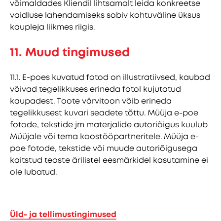
võimaldades Kliendil lihtsamalt leida konkreetse
vaidluse lahendamiseks sobiv kohtuväline üksus
kaupleja liikmes riigis.
11. Muud tingimused
11.1. E-poes kuvatud fotod on illustratiivsed, kaubad
võivad tegelikkuses erineda fotol kujutatud
kaupadest. Toote värvitoon võib erineda
tegelikkusest kuvari seadete tõttu. Müüja e-poe
fotode, tekstide jm materjalide autoriõigus kuulub
Müüjale või tema koostööpartneritele. Müüja e-
poe fotode, tekstide või muude autoriõigusega
kaitstud teoste ärilistel eesmärkidel kasutamine ei
ole lubatud.
Üld- ja tellimustingimused