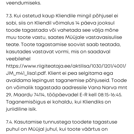
veendumiseks.
7.3. Kui ostetud kaup Kliendile mingil põhjusel ei
sobi, siis on Kliendil võimalus 14 päeva jooksul
toode tagastada või vahetada see välja mõne
muu toote vastu, saates Müüjale vastavasisulise
teate. Toote tagastamise soovist saab teatada,
kasutades vastavat vormi, mis on saadaval
veebilehel
https://www.riigiteataja.ee/aktilisa/1030/1201/4001/
JM_m41_lisa1.pdf. Klient ei pea selgitama ega
avaldama lepingust taganemise põhjuseid. Toode
on võimalik tagastada aadressile Vana Narva mnt
29, Maardu 74114, tööpäevadel E-R kell 08:15-16:45.
Taganemisõigus ei kohaldu, kui Kliendiks on
juriidiline isik.
7.4. Kasutamise tunnustega toodete tagastuse
puhul on Müüjal juhul, kui toote väärtus on