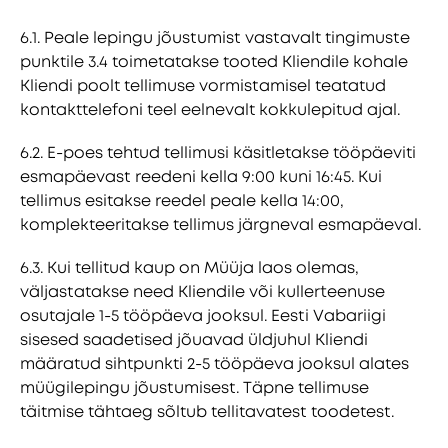
6.1. Peale lepingu jõustumist vastavalt tingimuste
punktile 3.4 toimetatakse tooted Kliendile kohale
Kliendi poolt tellimuse vormistamisel teatatud
kontakttelefoni teel eelnevalt kokkulepitud ajal.
6.2. E-poes tehtud tellimusi käsitletakse tööpäeviti
esmapäevast reedeni kella 9:00 kuni 16:45. Kui
tellimus esitakse reedel peale kella 14:00,
komplekteeritakse tellimus järgneval esmapäeval.
6.3. Kui tellitud kaup on Müüja laos olemas,
väljastatakse need Kliendile või kullerteenuse
osutajale 1-5 tööpäeva jooksul. Eesti Vabariigi
sisesed saadetised jõuavad üldjuhul Kliendi
määratud sihtpunkti 2-5 tööpäeva jooksul alates
müügilepingu jõustumisest. Täpne tellimuse
täitmise tähtaeg sõltub tellitavatest toodetest.