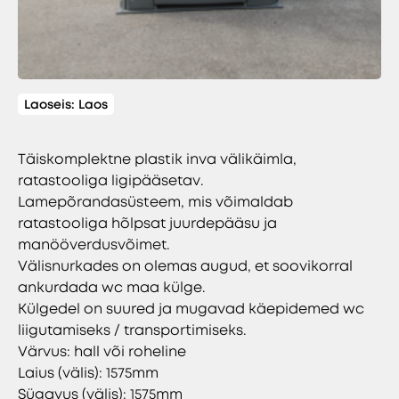
Laoseis:
Laos
Täiskomplektne plastik inva välikäimla,
ratastooliga ligipääsetav.
Lamepõrandasüsteem, mis võimaldab
ratastooliga hõlpsat juurdepääsu ja
manööverdusvõimet.
Välisnurkades on olemas augud, et soovikorral
ankurdada wc maa külge.
Külgedel on suured ja mugavad käepidemed wc
liigutamiseks / transportimiseks.
Värvus: hall või roheline
Laius (välis): 1575mm
Sügavus (välis): 1575mm