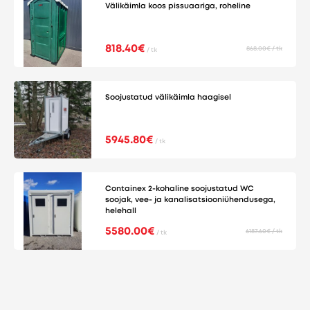
Välikäimla koos pissuaariga, roheline
818.40€
868.00€ / tk
/ tk
Soojustatud välikäimla haagisel
5945.80€
/ tk
Containex 2-kohaline soojustatud WC
soojak, vee- ja kanalisatsiooniühendusega,
helehall
5580.00€
6187.60€ / tk
/ tk