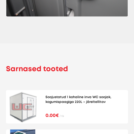
Sarnased tooted
Soojustatud 1 kohaline inva WC soojak,
kogumispaagiga 220L – järeltellitav
0.00€
/ tk