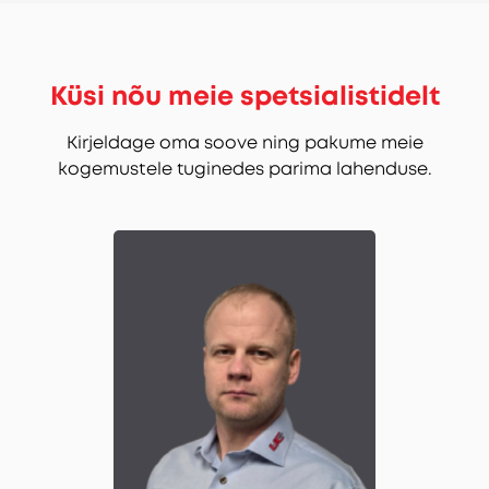
Küsi nõu meie spetsialistidelt
Kirjeldage oma soove ning pakume meie
kogemustele tuginedes parima lahenduse.