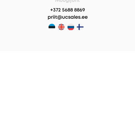
Müügijuht
+372 5688 8869
priit@ucsales.ee