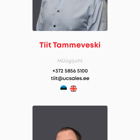
Tiit Tammeveski
Müügijuht
+372 5856 5100
tiit@ucsales.ee