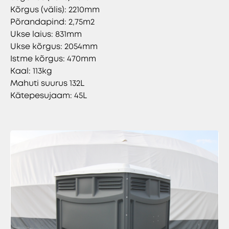
Kõrgus (välis): 2210mm
Põrandapind: 2,75m2
Ukse laius: 831mm
Ukse kõrgus: 2054mm
Istme kõrgus: 470mm
Kaal: 113kg
Mahuti suurus 132L
Kätepesujaam: 45L