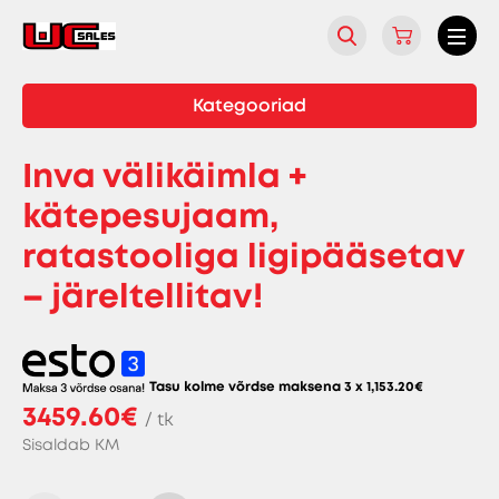
Kategooriad
Inva välikäimla +
kätepesujaam,
ratastooliga ligipääsetav
– järeltellitav!
Tasu kolme võrdse maksena 3 x
1,153.20
€
3459.60€
/ tk
Sisaldab KM