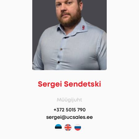
Sergei Sendetski
Müügijuht
+372 5015 790
sergei@ucsales.ee