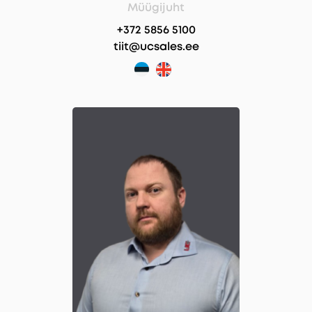
Müügijuht
+372 5856 5100
tiit@ucsales.ee