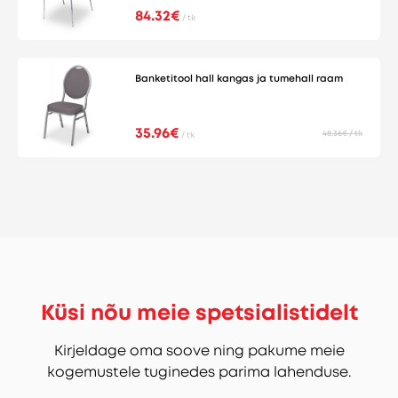
84.32€
/ tk
Banketitool hall kangas ja tumehall raam
35.96€
48.36€ / tk
/ tk
Küsi nõu meie spetsialistidelt
Kirjeldage oma soove ning pakume meie
kogemustele tuginedes parima lahenduse.