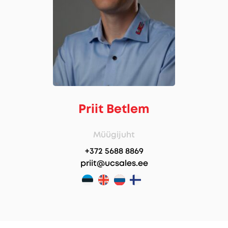
Priit Betlem
Müügijuht
+372 5688 8869
priit@ucsales.ee