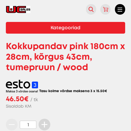
Kategooriad
Kokkupandav pink 180cm x
28cm, kõrgus 43cm,
tumepruun / wood
Tasu kolme võrdse maksena 3 x
15.50
€
46.50€
/ tk
Sisaldab KM
Kokkupandav
pink