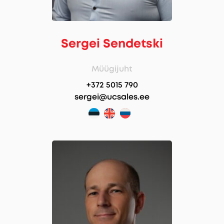
Sergei Sendetski
Müügijuht
+372 5015 790
sergei@ucsales.ee