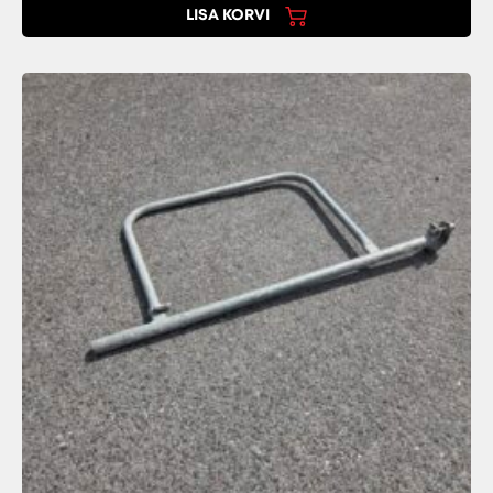
LISA KORVI
1,10m
/
kasutatud
kogus