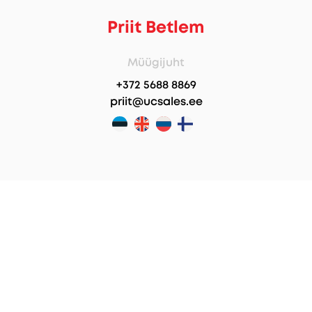
Priit Betlem
Müügijuht
+372 5688 8869
priit@ucsales.ee