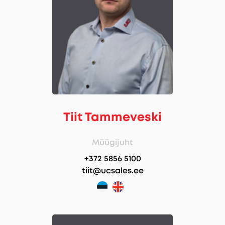
Tiit Tammeveski
Müügijuht
+372 5856 5100
tiit@ucsales.ee