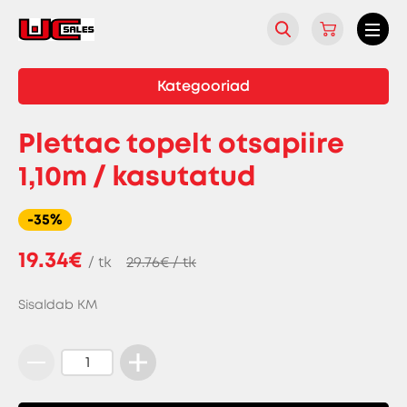
Kategooriad
Plettac topelt otsapiire
1,10m / kasutatud
-35%
19.34€
/ tk
29.76€ / tk
Sisaldab KM
Plettac
topelt
otsapiire