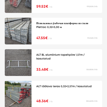
59.52€
99.20€ / tk
/ tk
Использовал pабочая платформа из стали
Plettac 0,32×3,00 м
47.55€
73.16€ / tk
/ tk
ALT BL alumiinium topeltpiire 1,57m /
kasutatud
33.48€
55.80€ / tk
/ tk
ALT töölava teras 0,32×2,57m / kasutatud
48.36€
80.60€ / tk
/ tk