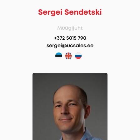
Sergei Sendetski
Müügijuht
+372 5015 790
sergei@ucsales.ee