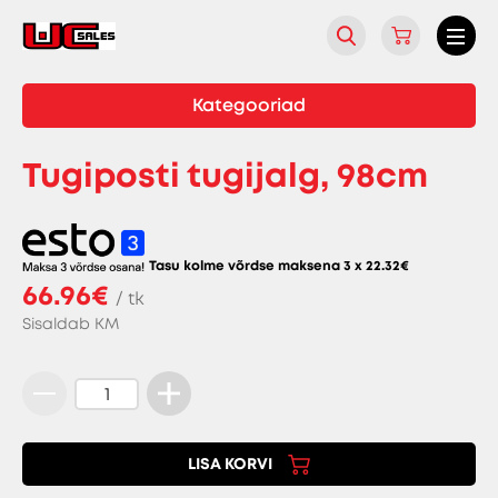
Kategooriad
Tugiposti tugijalg, 98cm
Tasu kolme võrdse maksena 3 x
22.32
€
66.96€
/ tk
Sisaldab KM
Tugiposti
tugijalg,
98cm
LISA KORVI
kogus