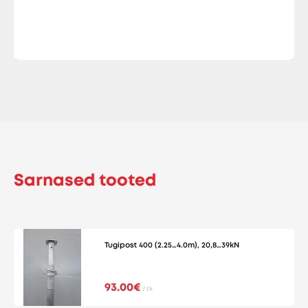
Sarnased tooted
Tugipost 400 (2.25…4.0m), 20,8…39kN
93.00€
/ tk