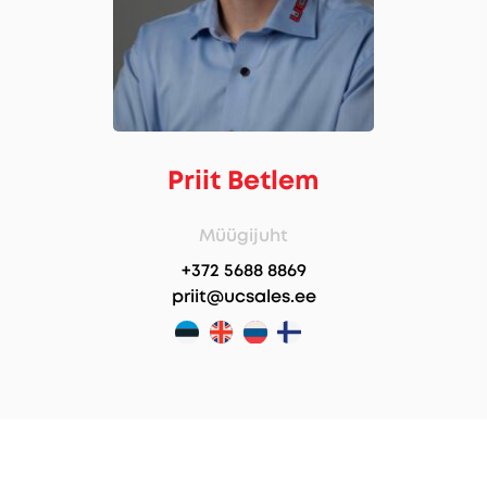
Priit Betlem
Müügijuht
+372 5688 8869
priit@ucsales.ee