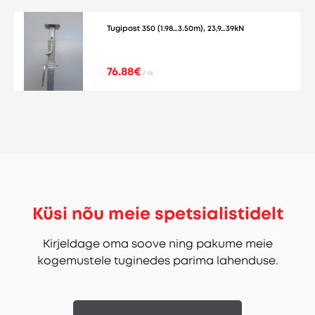
Tugipost 350 (1.98…3.50m), 23,9…39kN
76.88€
/ tk
Küsi nõu meie spetsialistidelt
Kirjeldage oma soove ning pakume meie
kogemustele tuginedes parima lahenduse.