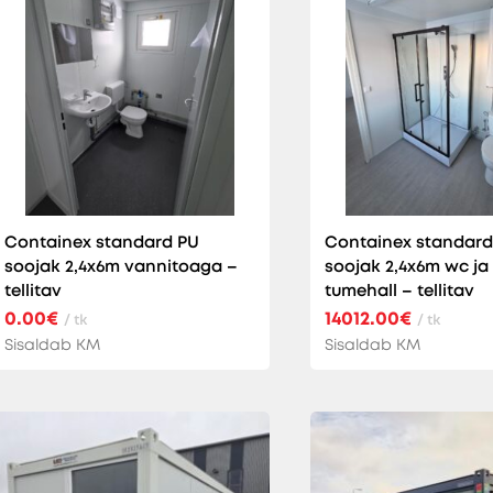
Containex standard PU
Containex standard
soojak 2,4x6m vannitoaga –
soojak 2,4x6m wc ja 
tellitav
tumehall – tellitav
0.00€
14012.00€
/ tk
/ tk
Sisaldab KM
Sisaldab KM