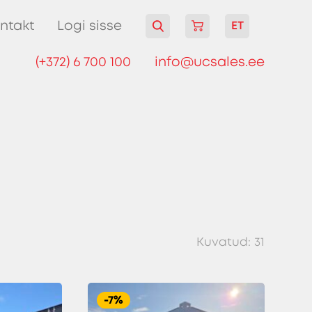
ntakt
Logi sisse
ET
(+372) 6 700 100
info@ucsales.ee
Kuvatud:
31
-7%