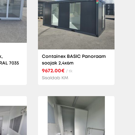
k,
Containex BASIC Panoraam
RAL 7035
soojak 2,4x6m
9672.00€
/ tk
Sisaldab KM