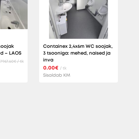
soojak
Containex 2,4x6m WC soojak,
id – LAOS
3 tsooniga: mehed, naised ja
inva
17967.60€ / tk
0.00€
/ tk
Sisaldab KM