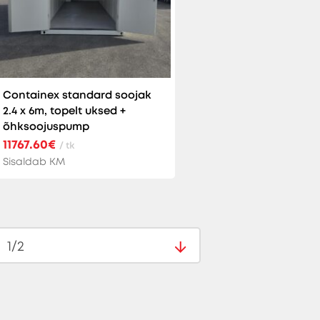
Containex standard soojak
2.4 x 6m, topelt uksed +
õhksoojuspump
11767.60€
/ tk
Sisaldab KM
1/2