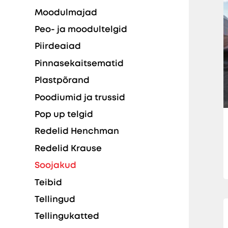
Moodulmajad
Peo- ja moodultelgid
Piirdeaiad
Pinnasekaitsematid
Plastpõrand
Poodiumid ja trussid
Pop up telgid
Redelid Henchman
Redelid Krause
Soojakud
Teibid
Tellingud
Tellingukatted