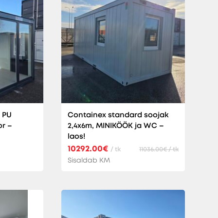
 PU
Containex standard soojak
or –
2,4x6m, MINIKÖÖK ja WC –
laos!
10292.00€
/ tk
11036.00€ / tk
Sisaldab KM