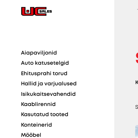
Aiapaviljonid
Auto katusetelgid
Ehitusprahi torud
K
Hallid ja varjualused
Isikukaitsevahendid
Kaablirennid
S
Kasutatud tooted
Konteinerid
Mööbel