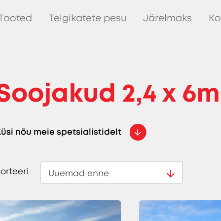
Tooted
Telgikatete pesu
Järelmaks
Ko
Soojakud 2,4 x 6m
üsi nõu meie spetsialistidelt
orteeri
Uuemad enne