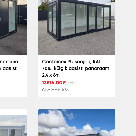
anoraam
Containex PU soojak, RAL
klaasist
7016, külg klaasist, panoraam
2.4 x 6m
13516.00€
/ tk
Sisaldab KM