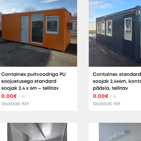
Containex puitvoodriga PU
Containex standard
soojustusega standard
soojak 2,4x6m, kont
soojak 2.4 x 6m – tellitav
pääsla, tellitav
0.00€
0.00€
/ tk
/ tk
Sisaldab KM
Sisaldab KM