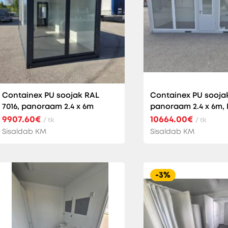
Containex PU soojak RAL
Containex PU sooja
7016, panoraam 2.4 x 6m
panoraam 2.4 x 6m, 
9907.60€
10664.00€
/ tk
/ tk
Sisaldab KM
Sisaldab KM
-3%