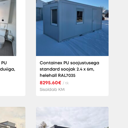
 PU
Containex PU soojustusega
duśiga,
standard soojak 2.4 x 6m,
helehall RAL7035
8295.60€
/ tk
Sisaldab KM