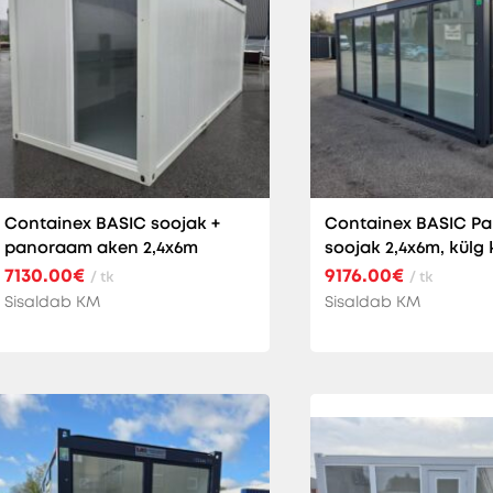
Containex BASIC soojak +
Containex BASIC P
panoraam aken 2,4x6m
soojak 2,4x6m, külg 
7130.00€
9176.00€
/ tk
/ tk
Sisaldab KM
Sisaldab KM