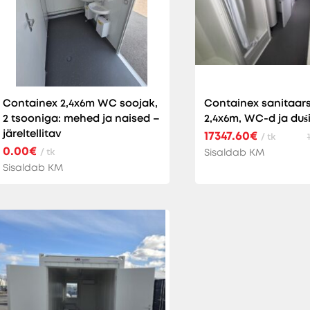
Containex 2,4x6m WC soojak,
Containex sanitaar
2 tsooniga: mehed ja naised –
2,4x6m, WC-d ja duś
järeltellitav
17347.60€
/ tk
0.00€
/ tk
Sisaldab KM
Sisaldab KM