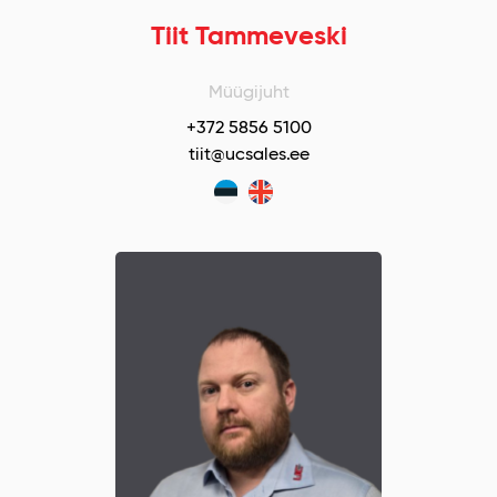
Tiit Tammeveski
Müügijuht
+372 5856 5100
tiit@ucsales.ee