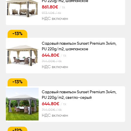
PU 220g/m2, шампанское
861.80€
/ tk
973.40€ / tk
НДС включен
-13%
Садовый павильон Sunset Premium 3x4m,
PU 220g/m2, шампанское
644.80€
/ tk
744.00€ / tk
НДС включен
-13%
Садовый павильон Sunset Premium 3x4m,
PU 220g/m2, светло-серый
644.80€
/ tk
744.00€ / tk
НДС включен
-12%