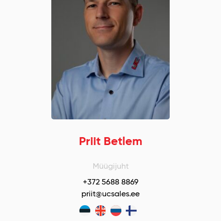
Priit Betlem
Müügijuht
+372 5688 8869
priit@ucsales.ee