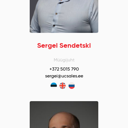
Sergei Sendetski
Müügijuht
+372 5015 790
sergei@ucsales.ee