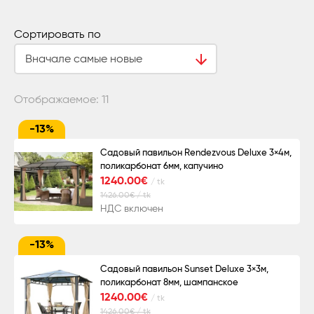
Сортировать по
Вначале самые новые
Отображаемое:
11
-13%
Садовый павильон Rendezvous Deluxe 3×4м,
поликарбонат 6мм, капучино
1240.00€
/ tk
1426.00€ / tk
НДС включен
-13%
Садовый павильон Sunset Deluxe 3×3м,
поликарбонат 8мм, шампанское
1240.00€
/ tk
1426.00€ / tk